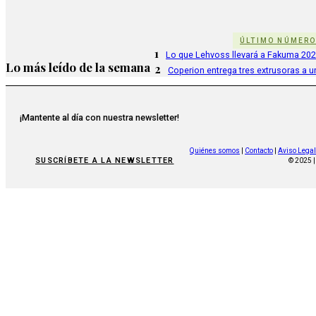
ÚLTIMO NÚMER
1
Lo que Lehvoss llevará a Fakuma 20
Lo más leído de la semana
2
Coperion entrega tres extrusoras a u
¡Mantente al día con nuestra newsletter!
Quiénes somos
|
Contacto
|
Aviso Legal
SUSCRÍBETE A LA NEWSLETTER
© 2025 