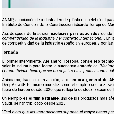
ANAIP, asociación de industriales de plásticos, celebró el p
Instituto de Ciencias de la Construcción Eduardo Torroja de Mad
Así, después de la sesión
exclusiva para asociados
donde s
competitividad de la industria y el contexto internacional».
En l
de competitividad de la industria española y europea, y por las
Jornada
El primer interviniente,
Alejandro Tortosa
,
consejero técnico
valor la industria para lograr la autonomía estratégica. “
Venimos
competitividad tiene que ser un objetivo de la política industri
Asimismo, tras su intervención, la
directora general de A
DeepView4P. El mismo muestra cómo el empleo sectorial se 
fuera de Europa desde 2020, que refleja la deslocalización de la
Un ejemplo es el
film estirable
, uno de los productos más afe
Saudí, se han triplicado desde 2023.
“
Está claro que las importaciones suponen el mayor riesgo par