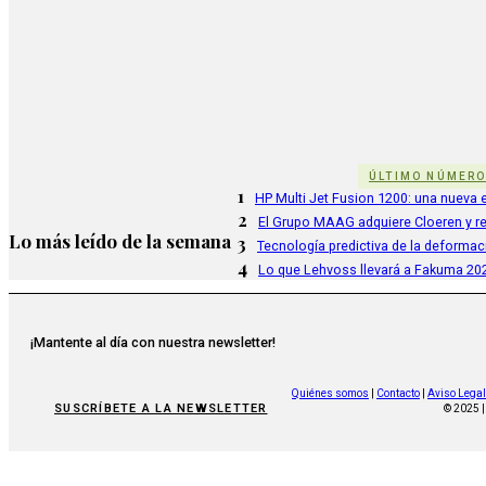
ÚLTIMO NÚMER
1
HP Multi Jet Fusion 1200: una nueva e
2
El Grupo MAAG adquiere Cloeren y r
Lo más leído de la semana
3
Tecnología predictiva de la deformac
4
Lo que Lehvoss llevará a Fakuma 20
¡Mantente al día con nuestra newsletter!
Quiénes somos
|
Contacto
|
Aviso Legal
SUSCRÍBETE A LA NEWSLETTER
© 2025 