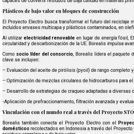
capaces de convertir residuos de baja calidad en materias prim
Plásticos de bajo valor en bloques de construcción
El Proyecto Electro busca transformar el futuro del reciclaje 
incluidos envases multicapa y plásticos contaminados, en olefin
Al utilizar
electricidad renovable
en lugar de energía fósil, 
circularidad y descarbonización de la UE. Borealis impulsa ava
Como
socio líder del consorcio
, Borealis lidera el paquete 
clave se incluyen:
– Evaluación del aceite de pirólisis (pyoil) de rango completo y
– Optimización de mezclas circulares de hidrocarburos para el 
– Desarrollo de estrategias de craqueo adaptadas a diversas c
-Aplicación de prefraccionamiento, filtración avanzada y evalua
Vinculación con el mundo real a través del Proyecto ST
Borealis también conecta el Proyecto Electro con el
Proye
domésticos
recolectados en Indonesia a través del Proyecto ST