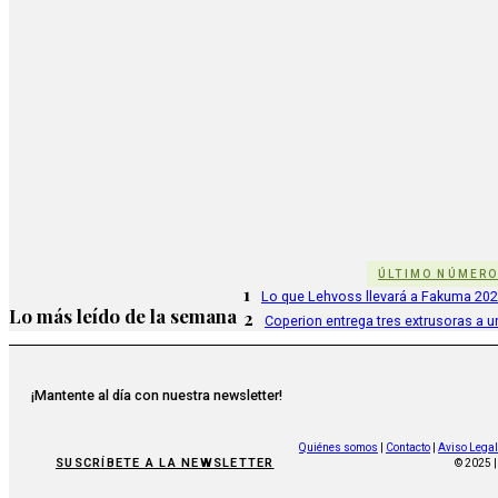
ÚLTIMO NÚMER
1
Lo que Lehvoss llevará a Fakuma 20
Lo más leído de la semana
2
Coperion entrega tres extrusoras a u
¡Mantente al día con nuestra newsletter!
Quiénes somos
|
Contacto
|
Aviso Legal
SUSCRÍBETE A LA NEWSLETTER
© 2025 