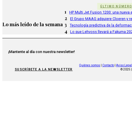
ÚLTIMO NÚMER
1
HP Multi Jet Fusion 1200: una nueva e
2
El Grupo MAAG adquiere Cloeren y r
Lo más leído de la semana
3
Tecnología predictiva de la deformac
4
Lo que Lehvoss llevará a Fakuma 20
¡Mantente al día con nuestra newsletter!
Quiénes somos
|
Contacto
|
Aviso Legal
SUSCRÍBETE A LA NEWSLETTER
© 2025 