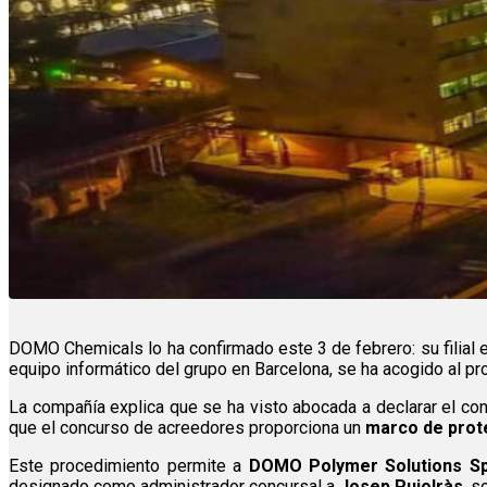
DOMO Chemicals lo ha confirmado este 3 de febrero: su filial
equipo informático del grupo en Barcelona, se ha acogido al p
La compañía explica que se ha visto abocada a declarar el con
que el concurso de acreedores proporciona un
marco de prot
Este procedimiento permite a
DOMO Polymer Solutions Spa
designado como administrador concursal a
Josep Pujolràs
, s