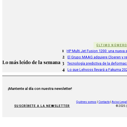
ÚLTIMO NÚMER
1
HP Multi Jet Fusion 1200: una nueva e
2
El Grupo MAAG adquiere Cloeren y r
Lo más leído de la semana
3
Tecnología predictiva de la deformac
4
Lo que Lehvoss llevará a Fakuma 20
¡Mantente al día con nuestra newsletter!
Quiénes somos
|
Contacto
|
Aviso Legal
SUSCRÍBETE A LA NEWSLETTER
© 2025 