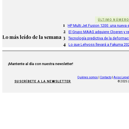
ÚLTIMO NÚMER
1
HP Multi Jet Fusion 1200: una nueva e
2
El Grupo MAAG adquiere Cloeren y r
Lo más leído de la semana
3
Tecnología predictiva de la deformac
4
Lo que Lehvoss llevará a Fakuma 20
¡Mantente al día con nuestra newsletter!
Quiénes somos
|
Contacto
|
Aviso Legal
SUSCRÍBETE A LA NEWSLETTER
© 2025 