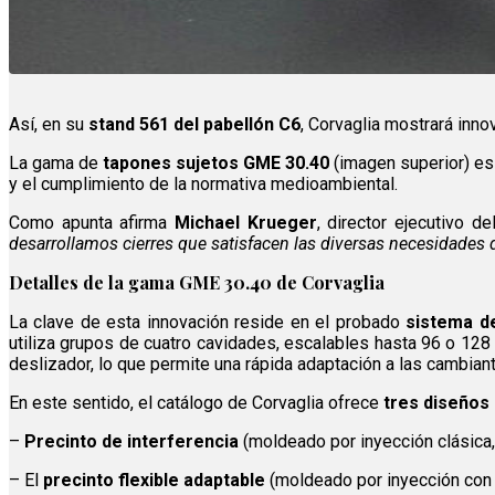
Así, en su
stand 561 del pabellón C6
, Corvaglia mostrará inn
La gama de
tapones sujetos GME 30.40
(imagen superior) es
y el cumplimiento de la normativa medioambiental.
Como apunta afirma
Michael Krueger
, director ejecutivo de
desarrollamos cierres que satisfacen las diversas necesidades d
Detalles de la gama GME 30.40 de Corvaglia
La clave de esta innovación reside en el probado
sistema d
utiliza grupos de cuatro cavidades, escalables hasta 96 o 128
deslizador, lo que permite una rápida adaptación a las cambian
En este sentido, el catálogo de Corvaglia ofrece
tres diseños
–
Precinto de interferencia
(moldeado por inyección clásica, 
– El
precinto flexible adaptable
(moldeado por inyección con s