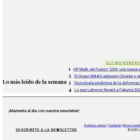
ÚLTIMO NÚMER
1
HP Multi Jet Fusion 1200: una nueva e
2
El Grupo MAAG adquiere Cloeren y r
Lo más leído de la semana
3
Tecnología predictiva de la deformac
4
Lo que Lehvoss llevará a Fakuma 20
¡Mantente al día con nuestra newsletter!
Quiénes somos
|
Contacto
|
Aviso Legal
SUSCRÍBETE A LA NEWSLETTER
© 2025 