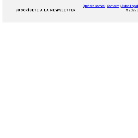
Quiénes somos
|
Contacto
|
Aviso Legal
SUSCRÍBETE A LA NEWSLETTER
© 2025 