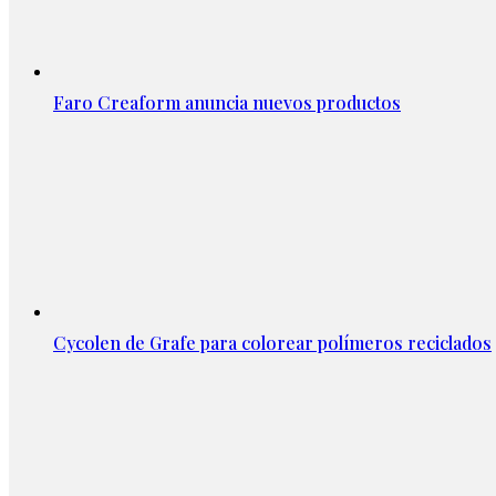
Faro Creaform anuncia nuevos productos
Cycolen de Grafe para colorear polímeros reciclados