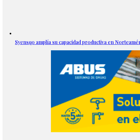
Syensqo amplía su capacidad productiva en Norteamér