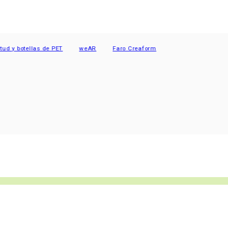
y botellas de PET
weAR
Faro Creaform