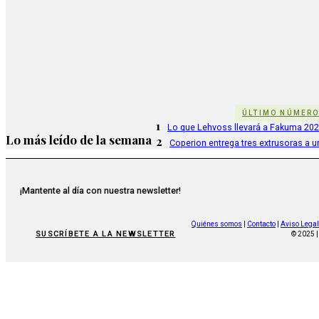
ÚLTIMO NÚMER
1
Lo que Lehvoss llevará a Fakuma 20
Lo más leído de la semana
2
Coperion entrega tres extrusoras a u
¡Mantente al día con nuestra newsletter!
Quiénes somos
|
Contacto
|
Aviso Legal
SUSCRÍBETE A LA NEWSLETTER
© 2025 