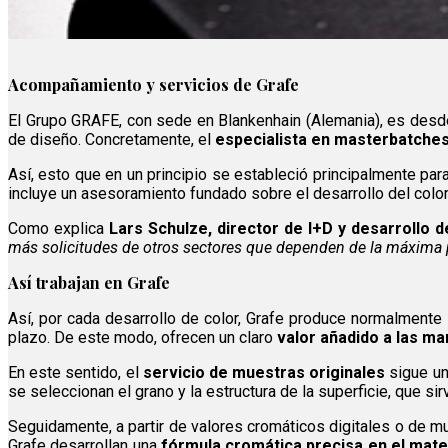
Acompañamiento y servicios de Grafe
El Grupo GRAFE, con sede en Blankenhain (Alemania), es desd
de diseño. Concretamente, el
especialista en masterbatche
Así, esto que en un principio se estableció principalmente par
incluye un asesoramiento fundado sobre el desarrollo del color, 
Como explica
Lars Schulze, director de I+D y desarrollo 
más solicitudes de otros sectores que dependen de la máxima pr
Así trabajan en Grafe
Así, por cada desarrollo de color, Grafe produce normalmente
plazo. De este modo, ofrecen un claro
valor añadido a las ma
En este sentido, el
servicio de muestras originales
sigue un
se seleccionan el grano y la estructura de la superficie, que si
Seguidamente, a partir de valores cromáticos digitales o de m
Grafe desarrollan una
fórmula cromática precisa en el mate