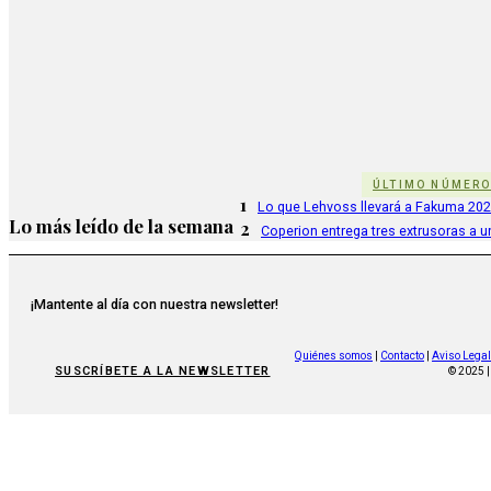
ÚLTIMO NÚMER
1
Lo que Lehvoss llevará a Fakuma 20
Lo más leído de la semana
2
Coperion entrega tres extrusoras a u
¡Mantente al día con nuestra newsletter!
Quiénes somos
|
Contacto
|
Aviso Legal
SUSCRÍBETE A LA NEWSLETTER
© 2025 