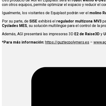
Otro producto de AGI en Equiplast será el
robot Wemo e-Des
con otros equipos, permite optimizar el espacio y reducir el c
Igualmente, los visitantes de Equiplast podrán ver el
molino Ra
Por su parte, de
SISE
exhibirá el
regulador multizona MV3
pa
Cyclades MES
, su solución multilingüe para el control de la pr
Además, AGI presentará las impresoras 3D
E2 de Raise3D
y
U
*Para más información:
https://guztecpolymers.es
–
www.ag