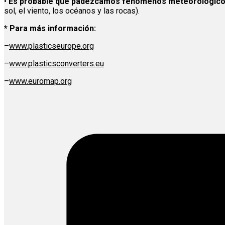
•
Es probable que padezcamos fenómenos meteorológicos
sol, el viento, los océanos y las rocas).
* Para más información:
–
www.plasticseurope.org
–
www.plasticsconverters.eu
–
www.euromap.org