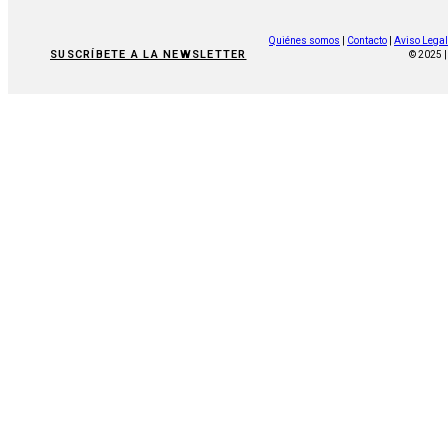
Quiénes somos
|
Contacto
|
Aviso Legal
SUSCRÍBETE A LA NEWSLETTER
© 2025 