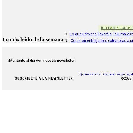
ÚLTIMO NÚMER
1
Lo que Lehvoss llevará a Fakuma 20
Lo más leído de la semana
2
Coperion entrega tres extrusoras a u
¡Mantente al día con nuestra newsletter!
Quiénes somos
|
Contacto
|
Aviso Legal
SUSCRÍBETE A LA NEWSLETTER
© 2025 