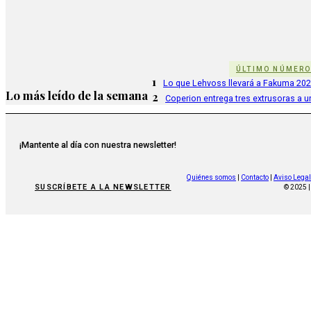
ÚLTIMO NÚMER
1
Lo que Lehvoss llevará a Fakuma 20
Lo más leído de la semana
2
Coperion entrega tres extrusoras a u
¡Mantente al día con nuestra newsletter!
Quiénes somos
|
Contacto
|
Aviso Legal
SUSCRÍBETE A LA NEWSLETTER
© 2025 