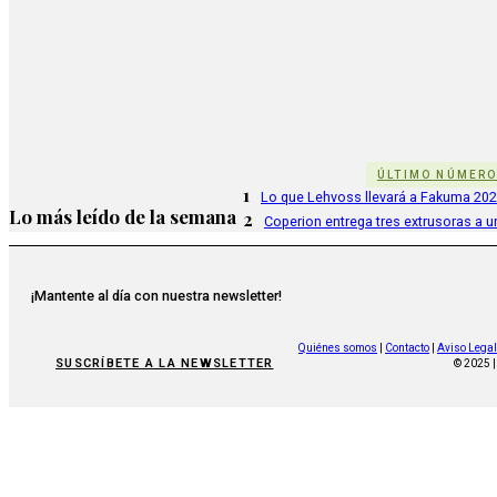
ÚLTIMO NÚMER
1
Lo que Lehvoss llevará a Fakuma 20
Lo más leído de la semana
2
Coperion entrega tres extrusoras a u
¡Mantente al día con nuestra newsletter!
Quiénes somos
|
Contacto
|
Aviso Legal
SUSCRÍBETE A LA NEWSLETTER
© 2025 