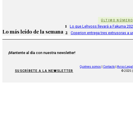
ÚLTIMO NÚMER
1
Lo que Lehvoss llevará a Fakuma 20
Lo más leído de la semana
2
Coperion entrega tres extrusoras a u
¡Mantente al día con nuestra newsletter!
Quiénes somos
|
Contacto
|
Aviso Legal
SUSCRÍBETE A LA NEWSLETTER
© 2025 