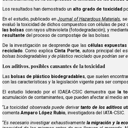
Los resultados han demostrado un
alto grado de toxicidad
po
En el estudio, publicado en
Journal of Hazardous Materials
, s
evaluó la toxicidad de dichos compuestos con células de pez c
las bolsas
con rayos ultravioleta (fotodegradación); y median
resultante
del proceso de compostaje de las bolsas.
De la investigación se desprende que las
células expuestas 
reciclado
. Como explica
Cinta Porte
, autora principal del 
bolsas biodegradables y de plástico reciclado que podrían ser 
Los aditivos, posibles causantes de la toxicidad
Las
bolsas de plástico biodegradables
, que suelen encontra
con las características y la legislación vigente para ser compo
El estudio liderado por el IDAEA-CSIC demuestra que
la to
acumulación de contaminantes, que pueden afectar al medio amb
“
La toxicidad observada puede derivar
tanto de los aditivos u
comenta
Amparo López Rubio
, investigadora del IATA-CSIC.
“
Es necesario investigar exhaustivamente
la migración y la ec