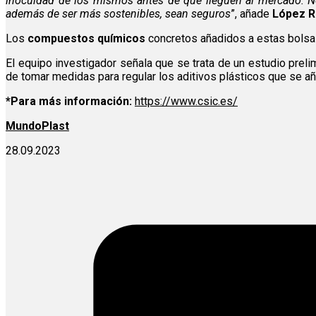
inocuidad de los mismos antes de que lleguen al mercado. Nec
además de ser más sostenibles, sean seguros
”, añade
López R
Los
compuestos químicos
concretos añadidos a estas bolsas
El equipo investigador señala que se trata de un estudio preli
de tomar medidas para regular los aditivos plásticos que se a
*Para más información:
https://www.csic.es/
MundoPlast
28.09.2023