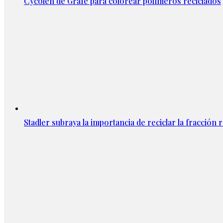
Cycolen de Grafe para colorear polímeros reciclados
Stadler subraya la importancia de reciclar la fracción 