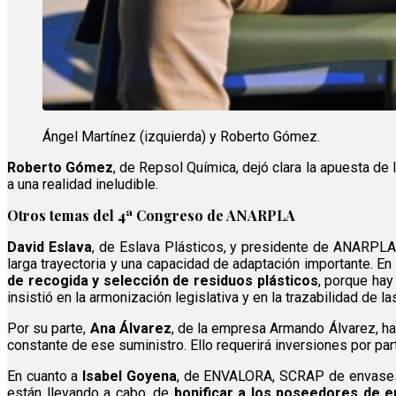
Ángel Martínez (izquierda) y Roberto Gómez.
Roberto Gómez
, de Repsol Química, dejó clara la apuesta de
a una realidad ineludible.
Otros temas del 4ª Congreso de ANARPLA
David Eslava
, de Eslava Plásticos, y presidente de ANARPLA,
larga trayectoria y una capacidad de adaptación importante. En
de recogida y selección de residuos plásticos
, porque ha
insistió en la armonización legislativa y en la trazabilidad de
Por su parte,
Ana Álvarez
, de la empresa Armando Álvarez, h
constante de ese suministro. Ello requerirá inversiones por par
En cuanto a
Isabel Goyena
, de ENVALORA, SCRAP de envases c
están llevando a cabo, de
bonificar a los poseedores de 