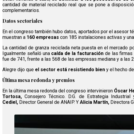
cantidad de material reciclado real que se pone a disposici
complementarios.
Datos sectoriales
En el congreso también hubo datos, aportados por el asesor
muestran a
160 empresas
con 185 instalaciones activas y un
La cantidad de granza reciclada neta puesta en el mercado p
Igualmente señaló una
caída de la facturación
de las firmas
fue de 741, frente a las 568 de las empresas mediana y a las 
Alegre dijo que
el sector está resistiendo bien
y el hecho de
Última mesa redonda y premios
En la última mesa redonda del congreso intervinieron
Óscar H
Tortosa,
Consejero Técnico. D.G. de Estrategia Industrial
Cediel,
Director General de ANAIP. Y
Alicia Martín,
Directora G