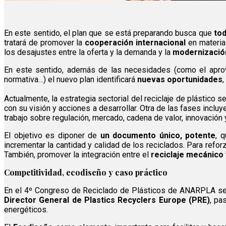
En este sentido, el plan que se está preparando busca que
tod
tratará de promover la
cooperación internacional
en materia
los desajustes entre la oferta y la demanda y la
modernización
En este sentido, además de las necesidades (como el aprovec
normativa…) el nuevo plan identificará
nuevas oportunidades
,
Actualmente, la estrategia sectorial del reciclaje de plástico se
con su visión y acciones a desarrollar. Otra de las fases incl
trabajo sobre regulación, mercado, cadena de valor, innovación
El objetivo es diponer de
un documento único, potente
, 
incrementar la cantidad y calidad de los reciclados. Para reforza
También, promover la integración entre el
reciclaje mecánico 
Competitividad, ecodiseño y caso práctico
En el 4º Congreso de Reciclado de Plásticos de ANARPLA se t
Director General de Plastics Recyclers Europe (PRE)
, pa
energéticos.