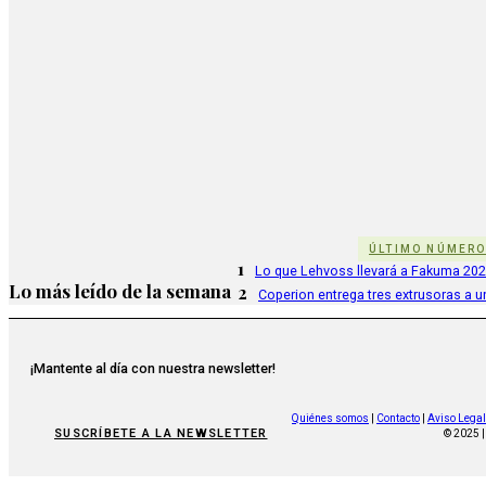
ÚLTIMO NÚMER
1
Lo que Lehvoss llevará a Fakuma 20
Lo más leído de la semana
2
Coperion entrega tres extrusoras a u
¡Mantente al día con nuestra newsletter!
Quiénes somos
|
Contacto
|
Aviso Legal
SUSCRÍBETE A LA NEWSLETTER
© 2025 