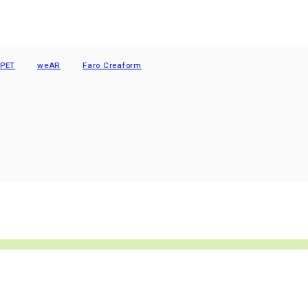
weAR
Faro Creaform