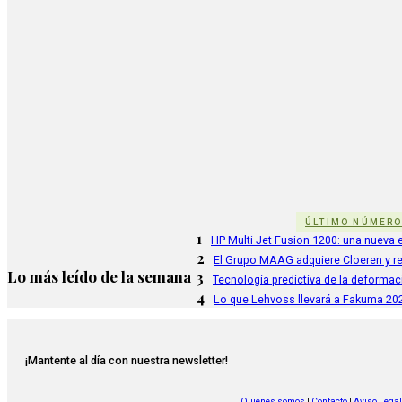
ÚLTIMO NÚMER
1
HP Multi Jet Fusion 1200: una nueva e
2
El Grupo MAAG adquiere Cloeren y r
Lo más leído de la semana
3
Tecnología predictiva de la deformac
4
Lo que Lehvoss llevará a Fakuma 20
¡Mantente al día con nuestra newsletter!
Quiénes somos
|
Contacto
|
Aviso Legal