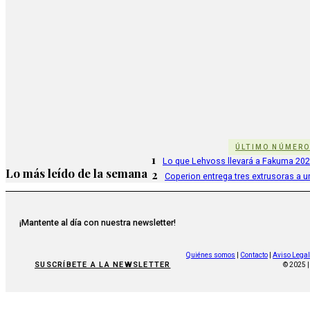
ÚLTIMO NÚMER
1
Lo que Lehvoss llevará a Fakuma 20
Lo más leído de la semana
2
Coperion entrega tres extrusoras a u
¡Mantente al día con nuestra newsletter!
Quiénes somos
|
Contacto
|
Aviso Legal
SUSCRÍBETE A LA NEWSLETTER
© 2025 