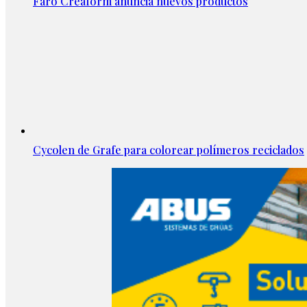
Faro Creaform anuncia nuevos productos
Cycolen de Grafe para colorear polímeros reciclados