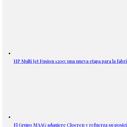
HP Multi Jet Fusion 1200: una nueva etapa para la fabri
El Grupo MAAG adquiere Cloeren y refuerza su posic