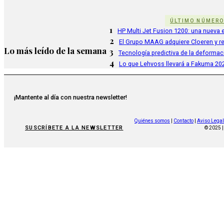
ÚLTIMO NÚMER
1
HP Multi Jet Fusion 1200: una nueva e
2
El Grupo MAAG adquiere Cloeren y r
Lo más leído de la semana
3
Tecnología predictiva de la deformac
4
Lo que Lehvoss llevará a Fakuma 20
¡Mantente al día con nuestra newsletter!
Quiénes somos
|
Contacto
|
Aviso Legal
SUSCRÍBETE A LA NEWSLETTER
© 2025 