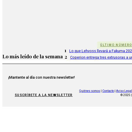
ÚLTIMO NÚMER
1
Lo que Lehvoss llevará a Fakuma 20
Lo más leído de la semana
2
Coperion entrega tres extrusoras a u
¡Mantente al día con nuestra newsletter!
Quiénes somos
|
Contacto
|
Aviso Legal
SUSCRÍBETE A LA NEWSLETTER
© 2025 