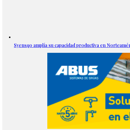
Syensqo amplía su capacidad productiva en Norteamér