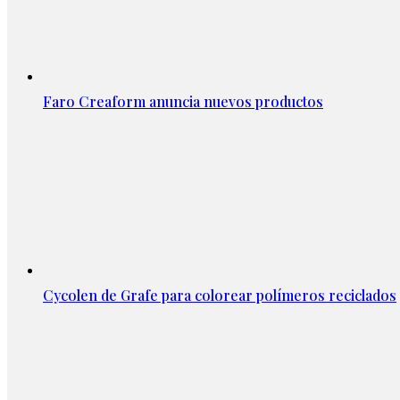
Faro Creaform anuncia nuevos productos
Cycolen de Grafe para colorear polímeros reciclados