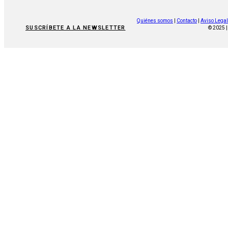
Quiénes somos
|
Contacto
|
Aviso Legal
SUSCRÍBETE A LA NEWSLETTER
© 2025 