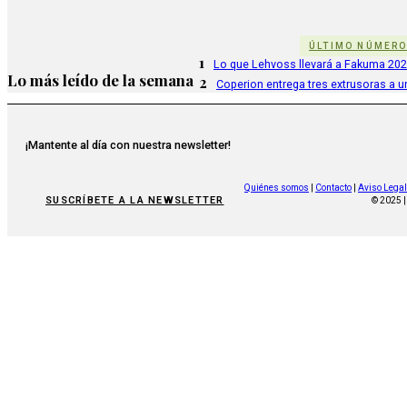
ÚLTIMO NÚMER
1
Lo que Lehvoss llevará a Fakuma 20
Lo más leído de la semana
2
Coperion entrega tres extrusoras a u
¡Mantente al día con nuestra newsletter!
Quiénes somos
|
Contacto
|
Aviso Legal
SUSCRÍBETE A LA NEWSLETTER
© 2025 