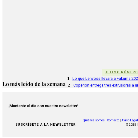
ÚLTIMO NÚMER
1
Lo que Lehvoss llevará a Fakuma 20
Lo más leído de la semana
2
Coperion entrega tres extrusoras a u
¡Mantente al día con nuestra newsletter!
Quiénes somos
|
Contacto
|
Aviso Legal
SUSCRÍBETE A LA NEWSLETTER
© 2025 