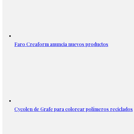
Faro Creaform anuncia nuevos productos
Cycolen de Grafe para colorear polímeros reciclados