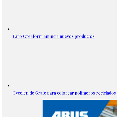
Faro Creaform anuncia nuevos productos
Cycolen de Grafe para colorear polímeros reciclados