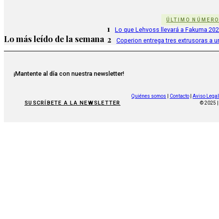
ÚLTIMO NÚMER
1
Lo que Lehvoss llevará a Fakuma 20
Lo más leído de la semana
2
Coperion entrega tres extrusoras a u
¡Mantente al día con nuestra newsletter!
Quiénes somos
|
Contacto
|
Aviso Legal
SUSCRÍBETE A LA NEWSLETTER
© 2025 