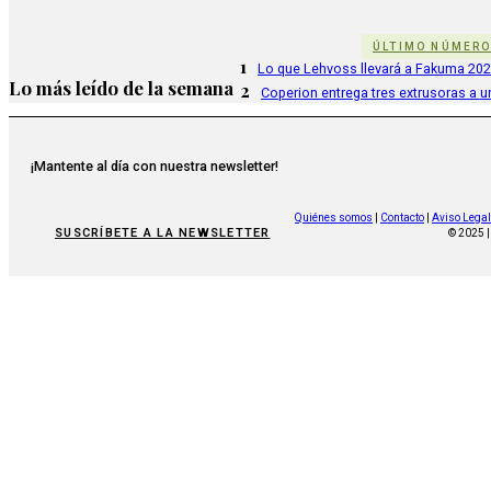
ÚLTIMO NÚMER
1
Lo que Lehvoss llevará a Fakuma 20
Lo más leído de la semana
2
Coperion entrega tres extrusoras a u
¡Mantente al día con nuestra newsletter!
Quiénes somos
|
Contacto
|
Aviso Legal
SUSCRÍBETE A LA NEWSLETTER
© 2025 