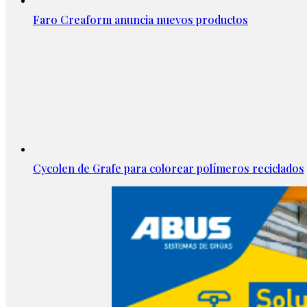
Faro Creaform anuncia nuevos productos
Cycolen de Grafe para colorear polímeros reciclados