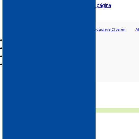
Saltar al contenido principal
Saltar al pie de página
TEMAS DEL DÍA:
026
HP Multi Jet Fusion 1200
MAAG adquiere Cloeren
Altitud
EMPRESAS Y MERCADOS
PRODUCTO
RECICLAJE
NORMATIVA
PLÁSTICO RESPONSABLE
INVESTIGACIÓN
FERIAS Y EVENTOS
EMPRESAS Y MERCADOS
SUSCRÍBETE
PRODUCTO
RECICLAJE
NORMATIVA
PLÁSTICO RESPONSABLE
INVESTIGACIÓN
FERIAS Y EVENTOS
HEMEROTECA
Encuentra tu noticia