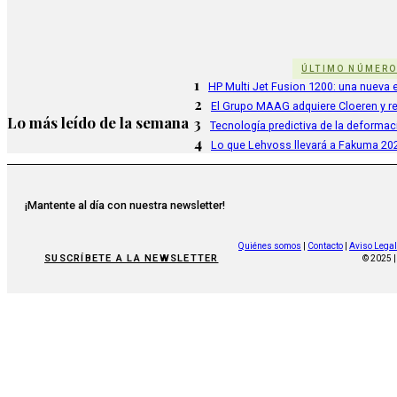
ÚLTIMO NÚMER
1
HP Multi Jet Fusion 1200: una nueva e
2
El Grupo MAAG adquiere Cloeren y r
Lo más leído de la semana
3
Tecnología predictiva de la deformac
4
Lo que Lehvoss llevará a Fakuma 20
¡Mantente al día con nuestra newsletter!
Quiénes somos
|
Contacto
|
Aviso Legal
SUSCRÍBETE A LA NEWSLETTER
© 2025 