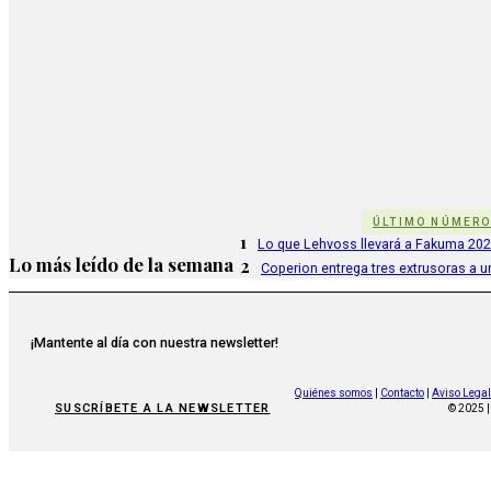
ÚLTIMO NÚMER
1
Lo que Lehvoss llevará a Fakuma 20
Lo más leído de la semana
2
Coperion entrega tres extrusoras a u
¡Mantente al día con nuestra newsletter!
Quiénes somos
|
Contacto
|
Aviso Legal
SUSCRÍBETE A LA NEWSLETTER
© 2025 