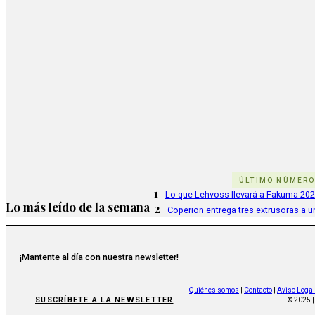
ÚLTIMO NÚMER
1
Lo que Lehvoss llevará a Fakuma 20
Lo más leído de la semana
2
Coperion entrega tres extrusoras a u
¡Mantente al día con nuestra newsletter!
Quiénes somos
|
Contacto
|
Aviso Legal
SUSCRÍBETE A LA NEWSLETTER
© 2025 