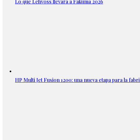
Lo que Lehvoss llevará a Fakuma 2026
HP Multi Jet Fusion 1200: una nueva etapa para la fabri