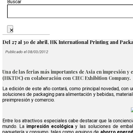
Buscar
×
Del 27 al 30 de abril, HK International Printing and Pack
Publicado el 08/03/2012
Una de las ferias más importantes de Asia en impresión y
(HKTDC) en colaboración con CIEC Exhibition Company.
La edición de este año contará, como principal novedad, con u
soluciones de packaging para alimentación y bebidas, materia
preimpresión y comercio.
Entre los atractivos especiales cabe destacar que
la concienc
mundo. La
impresión ecológica
y las soluciones de embala
paquetería y consumo, tales como equipos de
ahorro energé