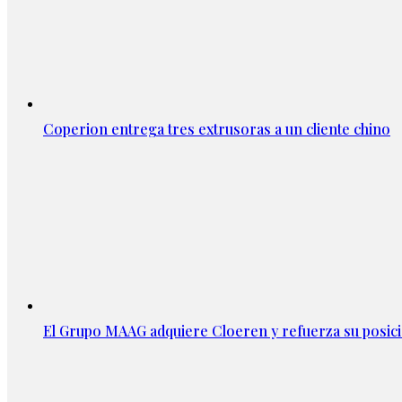
Coperion entrega tres extrusoras a un cliente chino
El Grupo MAAG adquiere Cloeren y refuerza su posic