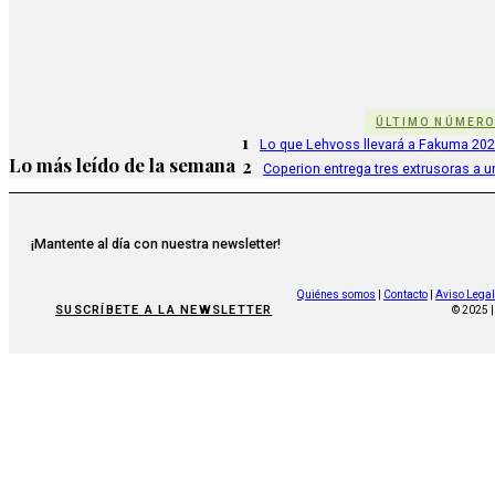
ÚLTIMO NÚMER
1
Lo que Lehvoss llevará a Fakuma 20
Lo más leído de la semana
2
Coperion entrega tres extrusoras a u
¡Mantente al día con nuestra newsletter!
Quiénes somos
|
Contacto
|
Aviso Legal
SUSCRÍBETE A LA NEWSLETTER
© 2025 