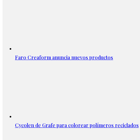
Faro Creaform anuncia nuevos productos
Cycolen de Grafe para colorear polímeros reciclados