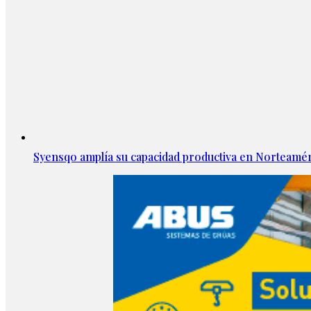
Syensqo amplía su capacidad productiva en Norteamér