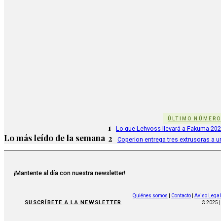
ÚLTIMO NÚMER
1
Lo que Lehvoss llevará a Fakuma 20
Lo más leído de la semana
2
Coperion entrega tres extrusoras a u
¡Mantente al día con nuestra newsletter!
Quiénes somos
|
Contacto
|
Aviso Legal
SUSCRÍBETE A LA NEWSLETTER
© 2025 