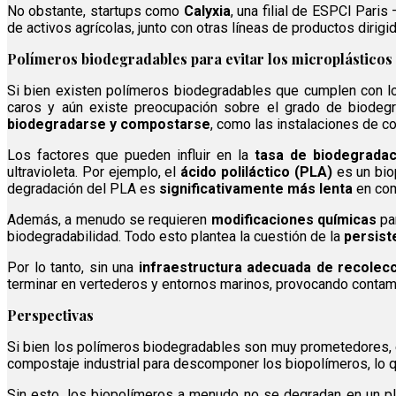
No obstante, startups como
Calyxia
, una filial de ESPCI Pari
de activos agrícolas, junto con otras líneas de productos dirigi
Polímeros biodegradables para evitar los microplásticos 
Si bien existen polímeros biodegradables que cumplen con l
caros y aún existe preocupación sobre el grado de biodegr
biodegradarse y compostarse
, como las instalaciones de co
Los factores que pueden influir en la
tasa de biodegrada
ultravioleta. Por ejemplo, el
ácido poliláctico (PLA)
es un bio
degradación del PLA es
significativamente más lenta
en com
Además, a menudo se requieren
modificaciones químicas
par
biodegradabilidad. Todo esto plantea la cuestión de la
persist
Por lo tanto, sin una
infraestructura adecuada de recolecc
terminar en vertederos y entornos marinos, provocando contam
Perspectivas
Si bien los polímeros biodegradables son muy prometedores, 
compostaje industrial para descomponer los biopolímeros, lo q
Sin esto, los biopolímeros a menudo no se degradan en un p