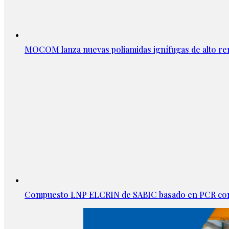
MOCOM lanza nuevas poliamidas ignífugas de alto re
Compuesto LNP ELCRIN de SABIC basado en PCR con