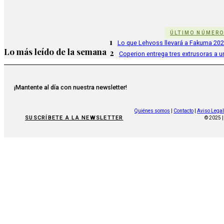
ÚLTIMO NÚMER
1
Lo que Lehvoss llevará a Fakuma 20
Lo más leído de la semana
2
Coperion entrega tres extrusoras a u
¡Mantente al día con nuestra newsletter!
Quiénes somos
|
Contacto
|
Aviso Legal
SUSCRÍBETE A LA NEWSLETTER
© 2025 