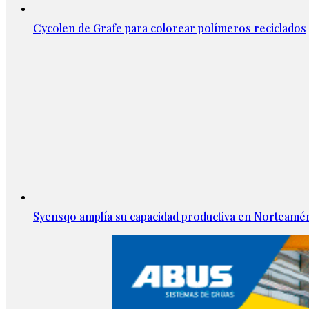
Cycolen de Grafe para colorear polímeros reciclados
Syensqo amplía su capacidad productiva en Norteamér