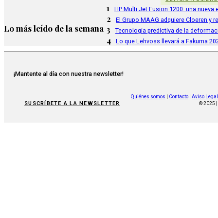
1
HP Multi Jet Fusion 1200: una nueva e
2
El Grupo MAAG adquiere Cloeren y r
Lo más leído de la semana
3
Tecnología predictiva de la deformac
4
Lo que Lehvoss llevará a Fakuma 20
¡Mantente al día con nuestra newsletter!
Quiénes somos
|
Contacto
|
Aviso Legal
SUSCRÍBETE A LA NEWSLETTER
© 2025 