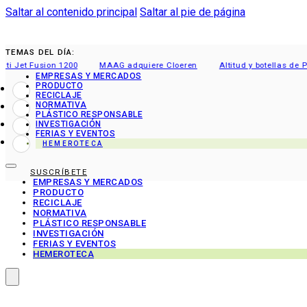
Saltar al contenido principal
Saltar al pie de página
TEMAS DEL DÍA:
et Fusion 1200
MAAG adquiere Cloeren
Altitud y botellas de PET
EMPRESAS Y MERCADOS
PRODUCTO
RECICLAJE
NORMATIVA
PLÁSTICO RESPONSABLE
INVESTIGACIÓN
FERIAS Y EVENTOS
HEMEROTECA
SUSCRÍBETE
EMPRESAS Y MERCADOS
PRODUCTO
RECICLAJE
NORMATIVA
PLÁSTICO RESPONSABLE
INVESTIGACIÓN
FERIAS Y EVENTOS
HEMEROTECA