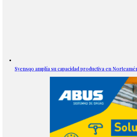
Syensqo amplía su capacidad productiva en Norteamér