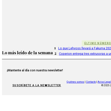
ÚLTIMO NÚMER
1
Lo que Lehvoss llevará a Fakuma 20
Lo más leído de la semana
2
Coperion entrega tres extrusoras a u
¡Mantente al día con nuestra newsletter!
Quiénes somos
|
Contacto
|
Aviso Legal
SUSCRÍBETE A LA NEWSLETTER
© 2025 