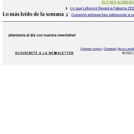
ÚLTIMO NÚMER
1
Lo que Lehvoss llevará a Fakuma 20
Lo más leído de la semana
2
Coperion entrega tres extrusoras a u
¡Mantente al día con nuestra newsletter!
Quiénes somos
|
Contacto
|
Aviso Legal
SUSCRÍBETE A LA NEWSLETTER
© 2025 