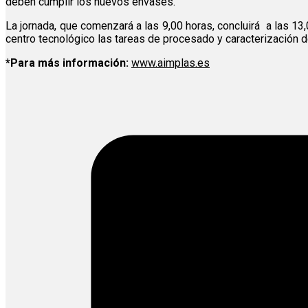
deben cumplir los nuevos envases.
La jornada, que comenzará a las 9,00 horas, concluirá
a las 13
centro tecnológico las tareas de procesado y caracterización 
*Para más información:
www.aimplas.es