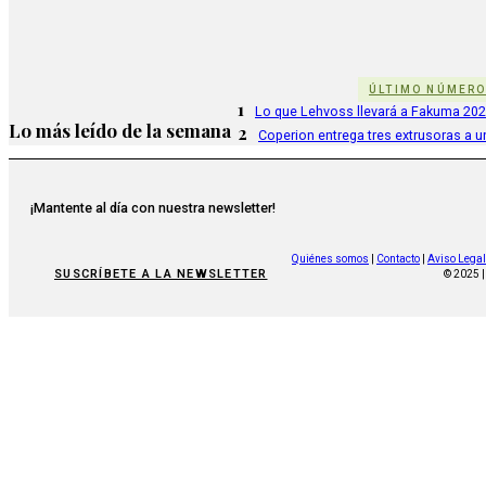
ÚLTIMO NÚMER
1
Lo que Lehvoss llevará a Fakuma 20
Lo más leído de la semana
2
Coperion entrega tres extrusoras a u
¡Mantente al día con nuestra newsletter!
Quiénes somos
|
Contacto
|
Aviso Legal
SUSCRÍBETE A LA NEWSLETTER
© 2025 