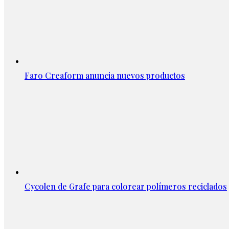
Faro Creaform anuncia nuevos productos
Cycolen de Grafe para colorear polímeros reciclados